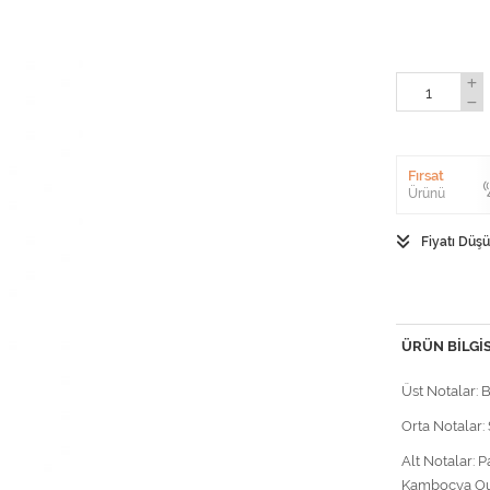
Fırsat
Ürünü
Fiyatı Düş
ÜRÜN BILGIS
Üst Notalar: 
Orta Notalar:
Alt Notalar: 
Kamboçya O