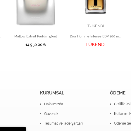
TÜKENDİ
ve Extrait De 100 ml Unisex Parfüm
Mallow Extrait Parfüm 50ml
Dior Homme Intense EDP 100 ml Erkek Parfüm
TÜKENDİ
14.950,00
KURUMSAL
ÖDEME
Hakkımızda
Gizlilik Pol
Güvenlik
Kullanım K
Teslimat ve İade Şartları
Ödeme Seç