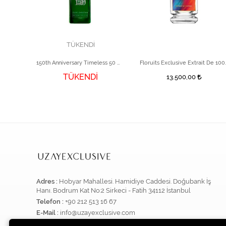
TÜKENDİ
Ambre Khandjar EDP 25 ml Unisex Parfüm
150th Anniversary Timeless 50 ml Parfüm
Floruits Exclusi
TÜKENDİ
13.500,00
Adres :
Hobyar Mahallesi. Hamidiye Caddesi. Doğubank İş
Hanı. Bodrum Kat No:2 Sirkeci - Fatih 34112 İstanbul
Telefon :
+90 212 513 16 67
E-Mail :
info@uzayexclusive.com