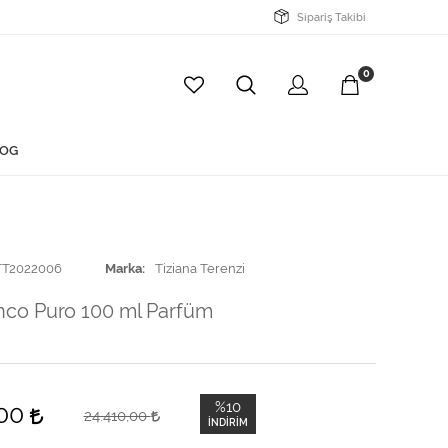
Sipariş Takibi
0
OG
TT2022006
Marka
Tiziana Terenzi
nco Puro 100 ml Parfüm
%10
,00
24.410,00
İNDIRIM