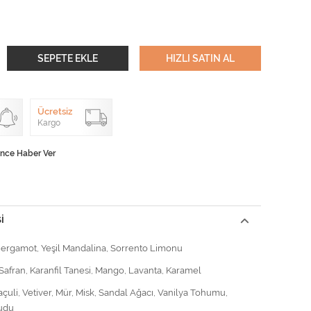
SEPETE EKLE
HIZLI SATIN AL
Ücretsiz
Kargo
ünce Haber Ver
I
Bergamot, Yeşil Mandalina, Sorrento Limonu
 Safran, Karanfil Tanesi, Mango, Lavanta, Karamel
Paçuli, Vetiver, Mür, Misk, Sandal Ağacı, Vanilya Tohumu,
udu