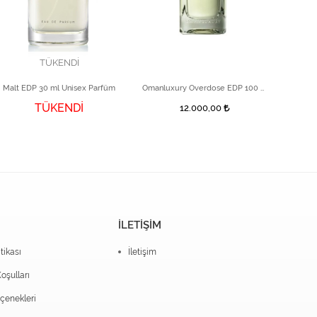
TÜKENDİ
Malt EDP 30 ml Unisex Parfüm
Omanluxury Overdose EDP 100 ml
TÜKENDİ
12.000,00
İLETİŞİM
itikası
İletişim
oşulları
enekleri