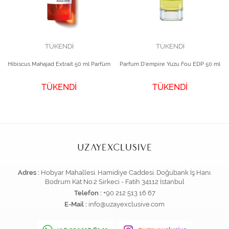
TÜKENDİ
TÜKENDİ
Hibiscus Mahajad Extrait 50 ml Parfüm
Parfum D'empire Yuzu Fou EDP 50 ml
TÜKENDİ
TÜKENDİ
Adres :
Hobyar Mahallesi. Hamidiye Caddesi. Doğubank İş Hanı.
Bodrum Kat No:2 Sirkeci - Fatih 34112 İstanbul
Telefon :
+90 212 513 16 67
E-Mail :
info@uzayexclusive.com