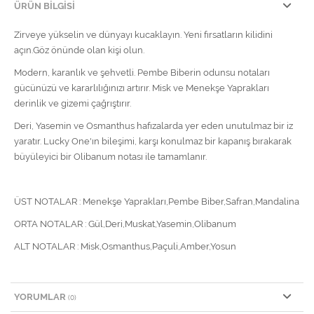
ÜRÜN BILGISI
Zirveye yükselin ve dünyayı kucaklayın. Yeni fırsatların kilidini
açın.Göz önünde olan kişi olun.
Modern, karanlık ve şehvetli. Pembe Biberin odunsu notaları
gücünüzü ve kararlılığınızı artırır. Misk ve Menekşe Yaprakları
derinlik ve gizemi çağrıştırır.
Deri, Yasemin ve Osmanthus hafızalarda yer eden unutulmaz bir iz
yaratır. Lucky One'ın bileşimi, karşı konulmaz bir kapanış bırakarak
büyüleyici bir Olibanum notası ile tamamlanır.
ÜST NOTALAR : Menekşe Yaprakları,Pembe Biber,Safran,Mandalina
ORTA NOTALAR : Gül,Deri,Muskat,Yasemin,Olibanum
ALT NOTALAR : Misk,Osmanthus,Paçuli,Amber,Yosun
YORUMLAR
(0)