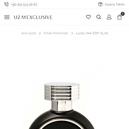
+90 212 513 16 67
Sipariş Takibi
0
Ana Sayfa
Erkek Parfümleri
Lucky One EDP 75 ml