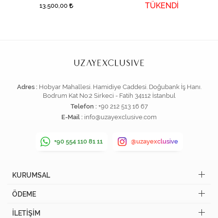
TÜKENDİ
13.500,00
Adres :
Hobyar Mahallesi. Hamidiye Caddesi. Doğubank İş Hanı.
Bodrum Kat No:2 Sirkeci - Fatih 34112 İstanbul
Telefon :
+90 212 513 16 67
E-Mail :
info@uzayexclusive.com
+90 554 110 81 11
@uzayexclusive
KURUMSAL
ÖDEME
İLETİŞİM