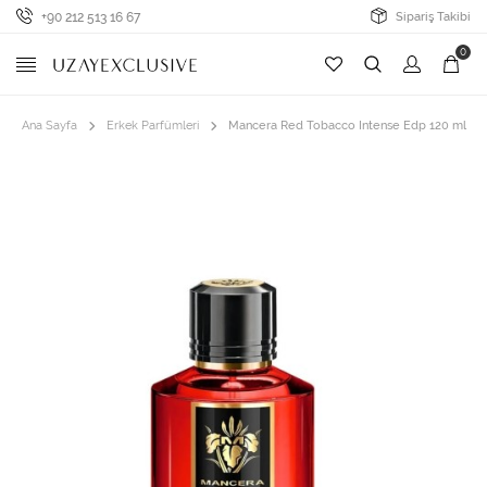
+90 212 513 16 67
Sipariş Takibi
0
Ana Sayfa
Erkek Parfümleri
Mancera Red Tobacco Intense Edp 120 ml