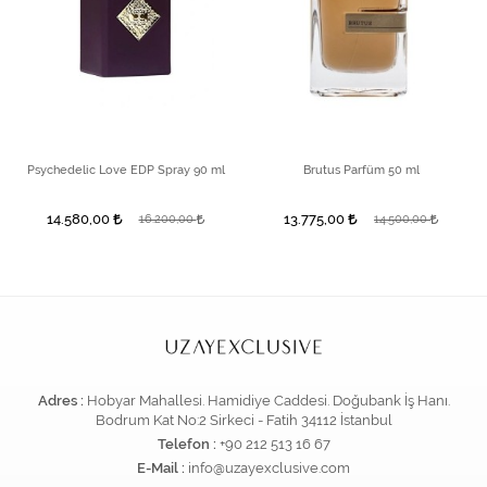
Psychedelic Love EDP Spray 90 ml
Brutus Parfüm 50 ml
14.580,00
13.775,00
16.200,00
14.500,00
Adres :
Hobyar Mahallesi. Hamidiye Caddesi. Doğubank İş Hanı.
Bodrum Kat No:2 Sirkeci - Fatih 34112 İstanbul
Telefon :
+90 212 513 16 67
E-Mail :
info@uzayexclusive.com