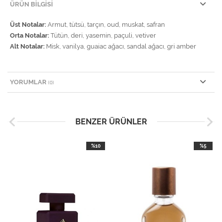
ÜRÜN BILGISI
Üst Notalar:
Armut, tütsü, tarçın, oud, muskat, safran
Orta Notalar:
Tütün, deri, yasemin, paçuli, vetiver
Alt Notalar:
Misk, vanilya, guaiac ağacı, sandal ağacı, gri amber
YORUMLAR
(0)
BENZER ÜRÜNLER
%10
%5