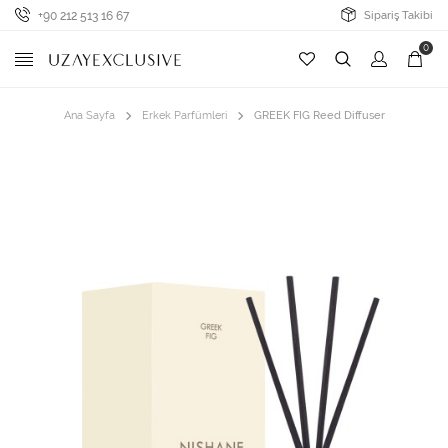
+90 212 513 16 67
Sipariş Takibi
0
Ana Sayfa
Erkek Parfümleri
GREEK FIG Reed Diffuser