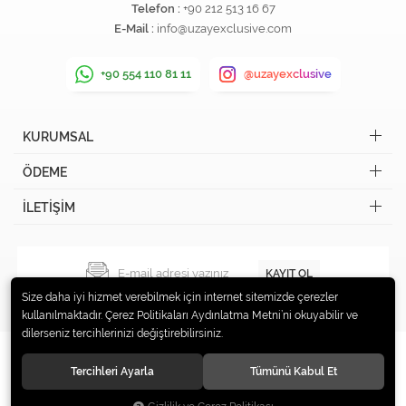
Telefon :
+90 212 513 16 67
E-Mail :
info@uzayexclusive.com
+90 554 110 81 11
@uzayexclusive
KURUMSAL
ÖDEME
İLETİŞİM
KAYIT OL
Size daha iyi hizmet verebilmek için internet sitemizde çerezler
kullanılmaktadır. Çerez Politikaları Aydınlatma Metni’ni okuyabilir ve
dilerseniz tercihlerinizi değiştirebilirsiniz.
Tercihleri Ayarla
Tümünü Kabul Et
© 2019 Uzay Exclusive Tüm hakları saklıdır.