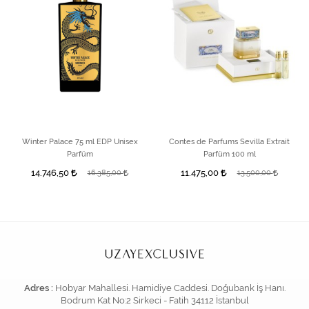
Winter Palace 75 ml EDP Unisex
Contes de Parfums Sevilla Extrait
Parfüm
Parfüm 100 ml
14.746,50
11.475,00
16.385,00
13.500,00
Adres :
Hobyar Mahallesi. Hamidiye Caddesi. Doğubank İş Hanı.
Bodrum Kat No:2 Sirkeci - Fatih 34112 İstanbul