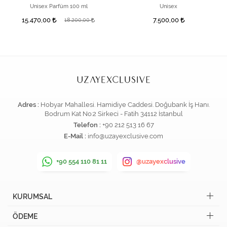
Unisex Parfüm 100 ml
Unisex
15.470,00
7.500,00
18.200,00
Adres :
Hobyar Mahallesi. Hamidiye Caddesi. Doğubank İş Hanı.
Bodrum Kat No:2 Sirkeci - Fatih 34112 İstanbul
Telefon :
+90 212 513 16 67
E-Mail :
info@uzayexclusive.com
+90 554 110 81 11
@uzayexclusive
KURUMSAL
ÖDEME