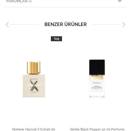
YORUMLAR
(0)
BENZER ÜRÜNLER
%15
Nishane Hacivat X Extrait de
Vanilla Black Pepper 50 ml Perfume