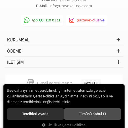
E-Mail :
info@uzayexclusive.com
+90 554 110 81 11
@uzayexclusive
KURUMSAL
ÖDEME
İLETİŞİM
KAYIT OL
Size daha iyi hizmet verebilmek için internet sitemizde çerezler
kullanılmaktadır. Çerez Politikaları Aydınlatma Metni’ni okuyabilir ve
dilerseniz tercihlerinizi değiştirebilirsiniz.
Tercihleri Ayarla
Tümünü Kabul Et
© 2019 Uzay Exclusive Tüm hakları saklıdır.
Gizlilik ve Çerez Politikası