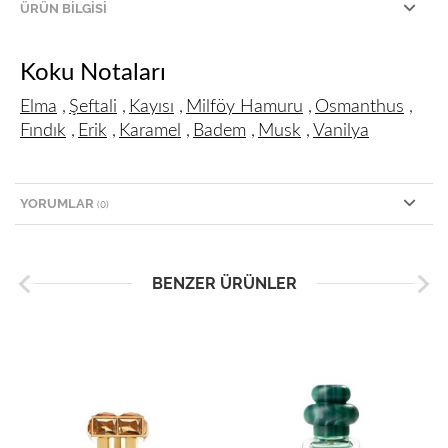
ÜRÜN BILGISI
Koku Notaları
Elma
,
Şeftali
,
Kayısı
,
Milföy Hamuru
,
Osmanthus
,
Fındık
,
Erik
,
Karamel
,
Badem
,
Musk
,
Vanilya
YORUMLAR
(0)
BENZER ÜRÜNLER