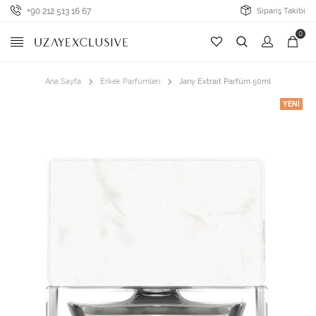
+90 212 513 16 67
Sipariş Takibi
0
Ana Sayfa
Erkek Parfümleri
Jany Extrait Parfüm 50ml
YENI