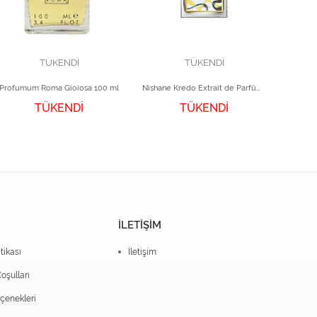
TÜKENDİ
TÜKENDİ
Profumum Roma Gioiosa 100 ml
Nishane Kredo Extrait de Parfüm 100 ml
TÜKENDİ
TÜKENDİ
İLETİŞİM
itikası
İletişim
oşulları
enekleri