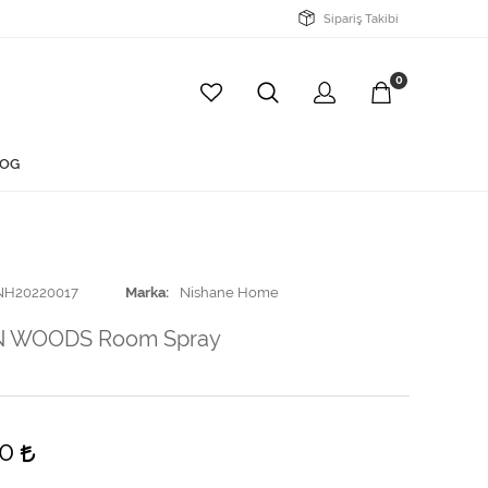
Sipariş Takibi
0
OG
NH20220017
Marka
Nishane Home
 WOODS Room Spray
00