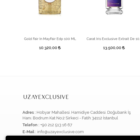
Sauvage Elixir 60 ml Erkek Parfüm
Gold Fair In MayFair Edp 100 ML
Carat Iris Exclus
10.320,00
13.500,00
Adres :
Hobyar Mahallesi. Hamidiye Caddesi. Doğubank İş
Hanı. Bodrum Kat No:2 Sirkeci - Fatih 34112 İstanbul
Telefon :
+90 212 513 16 67
E-Mail :
info@uzayexclusive.com