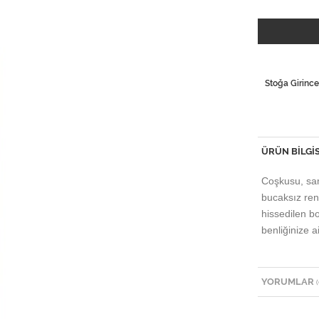
Stoğa Girince
ÜRÜN BILGIS
Coşkusu, sam
bucaksız ren
hissedilen 
benliğinize a
YORUMLAR
(