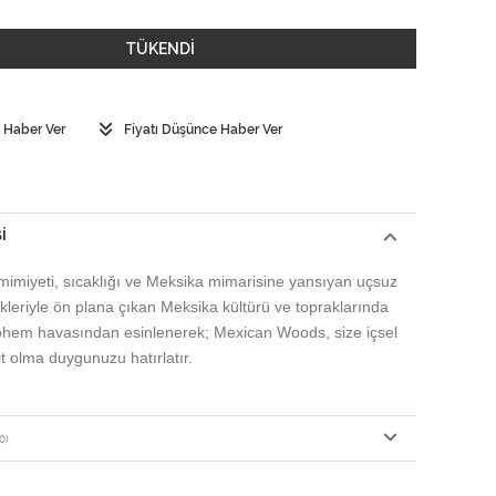
TÜKENDİ
 Haber Ver
Fiyatı Düşünce Haber Ver
I
imiyeti, sıcaklığı ve Meksika mimarisine yansıyan uçsuz
kleriyle ön plana çıkan Meksika kültürü ve topraklarında
bohem havasından esinlenerek;
Mexican Woods, size içsel
it olma duygunuzu hatırlatır.
0)