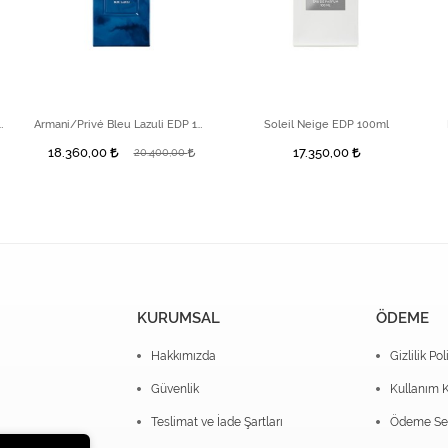
ive Extrait De 100 ml Unisex Parfüm
Armani/Privé Bleu Lazuli EDP 100ml
Soleil Neige EDP 100ml
18.360,00
17.350,00
20.400,00
KURUMSAL
ÖDEME
Hakkımızda
Gizlilik Pol
Güvenlik
Kullanım K
Teslimat ve İade Şartları
Ödeme Seç