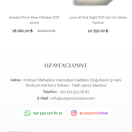
Armani/Privé Rose D'Arabie EDP
Love At First Sight EDP 100 ml Unisex
100ml
Parfüm
18.180,00
10.750,00
20.200,00
Adres :
Hobyar Mahallesi. Hamidiye Caddesi. Doğubank İş Hanı.
Bodrum Kat No:2 Sirkeci - Fatih 34112 İstanbul
Telefon :
+90 212 513 16 67
E-Mail :
info@uzayexclusive.com
+90 554 110 81 11
@uzayexclusive