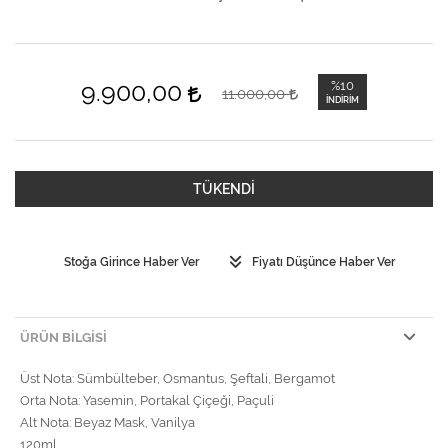
9.900,00
%10
11.000,00
İNDIRIM
TÜKENDİ
Stoğa Girince Haber Ver
Fiyatı Düşünce Haber Ver
ÜRÜN BILGISI
Üst Nota: Sümbülteber, Osmantus, Şeftali, Bergamot
Orta Nota: Yasemin, Portakal Çiçeği, Paçuli
Alt Nota: Beyaz Mask, Vanilya
120ml