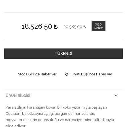
18.526,50
%10
20.585,00
İNDIRIM
TÜKENDİ
Stoğa Girince Haber Ver
Fiyatı Düşünce Haber Ver
ÜRÜN BILGISI
Kararsızlığın karanlığını kovan bir koku yıldırımıyla başlayan
Decision, bu etkileyici açılışı, bergamot, mür ve ardıç
meyvelerininserin odunsuluğu ve narenciye-mineralli ışıltısıyla
elde ediyor