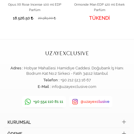
Opus XII Rose Incense 100 ml EDP
Ormonde Man EDP 120 ml Erkek
Parfüm
Parfüm
TÜKENDİ
18.526,50
20.585,00
Adres :
Hobyar Mahallesi. Hamidiye Caddesi. Doğubank İş Hanı.
Bodrum Kat No:2 Sirkeci - Fatih 34112 İstanbul
Telefon :
+90 212 513 16 67
E-Mail :
info@uzayexclusive.com
+90 554 110 81 11
@uzayexclusive
KURUMSAL
ÖDEME