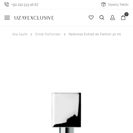
+90 212 513 16 67
Sipariş Takibi
0
Ana Sayfa
Erkek Parfümleri
Fantomas Extrait de Parfüm 30 ml