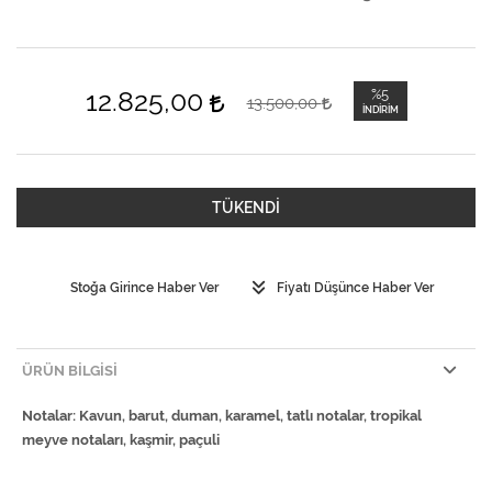
12.825,00
%5
13.500,00
İNDIRIM
TÜKENDİ
Stoğa Girince Haber Ver
Fiyatı Düşünce Haber Ver
ÜRÜN BILGISI
Notalar: Kavun, barut, duman, karamel, tatlı notalar, tropikal
meyve notaları, kaşmir, paçuli