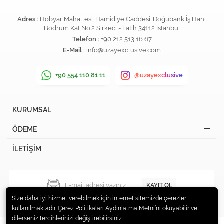
Adres :
Hobyar Mahallesi. Hamidiye Caddesi. Doğubank İş Hanı.
Bodrum Kat No:2 Sirkeci - Fatih 34112 İstanbul
Telefon :
+90 212 513 16 67
E-Mail :
info@uzayexclusive.com
+90 554 110 81 11
@uzayexclusive
KURUMSAL
ÖDEME
İLETİŞİM
KAYIT OL
Size daha iyi hizmet verebilmek için internet sitemizde çerezler
kullanılmaktadır. Çerez Politikaları Aydınlatma Metni’ni okuyabilir ve
dilerseniz tercihlerinizi değiştirebilirsiniz.