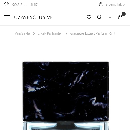
+90 212 513 16 67
Sipariş Takibi
0
Ana Sayfa
Erkek Parfümleri
Gladiator Extrait Parfüm 50ml