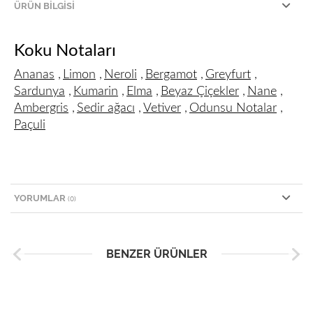
ÜRÜN BILGISI
Koku Notaları
Ananas
,
Limon
,
Neroli
,
Bergamot
,
Greyfurt
,
Sardunya
,
Kumarin
,
Elma
,
Beyaz Çiçekler
,
Nane
,
Ambergris
,
Sedir ağacı
,
Vetiver
,
Odunsu Notalar
,
Paçuli
YORUMLAR
(0)
BENZER ÜRÜNLER