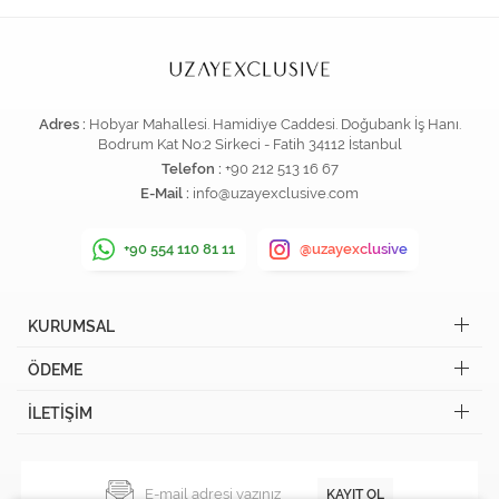
Adres :
Hobyar Mahallesi. Hamidiye Caddesi. Doğubank İş Hanı.
Bodrum Kat No:2 Sirkeci - Fatih 34112 İstanbul
Telefon :
+90 212 513 16 67
E-Mail :
info@uzayexclusive.com
+90 554 110 81 11
@uzayexclusive
KURUMSAL
ÖDEME
İLETİŞİM
KAYIT OL