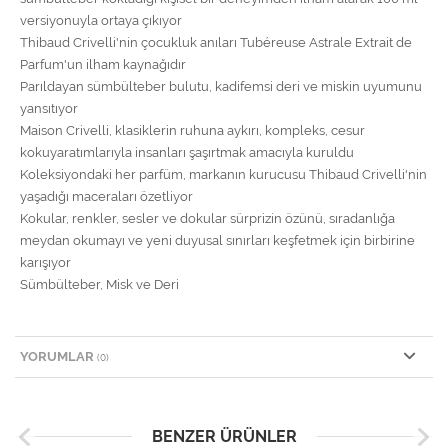
versiyonuyla ortaya çıkıyor
Thibaud Crivelli'nin çocukluk anıları Tubéreuse Astrale Extrait de
Parfum'un ilham kaynağıdır
Parıldayan sümbülteber bulutu, kadifemsi deri ve miskin uyumunu
yansıtıyor
Maison Crivelli, klasiklerin ruhuna aykırı, kompleks, cesur
kokuyaratımlarıyla insanları şaşırtmak amacıyla kuruldu
Koleksiyondaki her parfüm, markanın kurucusu Thibaud Crivelli'nin
yaşadığı maceraları özetliyor
Kokular, renkler, sesler ve dokular sürprizin özünü, sıradanlığa
meydan okumayı ve yeni duyusal sınırları keşfetmek için birbirine
karışıyor
Sümbülteber, Misk ve Deri
YORUMLAR
(0)
BENZER ÜRÜNLER