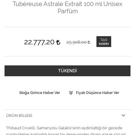
Tubéreuse Astrale Extrait 100 ml Unisex
Parfüm
22.777,20
%10
25.308,00
İNDIRIM
TÜKENDİ
Stoğa Girince Haber Ver
Fiyatı Düşünce Haber Ver
ÜRÜN BILGISI
Thibaud Crivelli, Samanyolu Galaksi'sinin aydınlattığı bir gecede
sümbülteber kokladığı kişisel bir deneyimden ilham alarak 100 ml