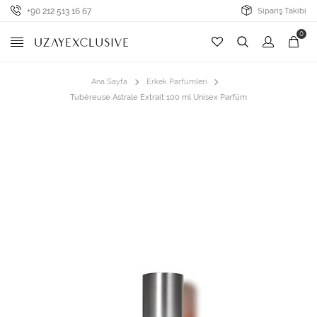
+90 212 513 16 67
Sipariş Takibi
0
Ana Sayfa
Erkek Parfümleri
Tubéreuse Astrale Extrait 100 ml Unisex Parfüm