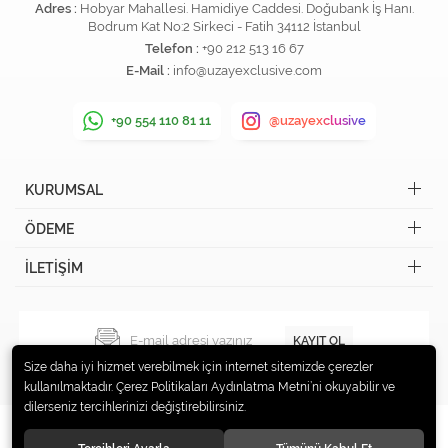
Adres :
Hobyar Mahallesi. Hamidiye Caddesi. Doğubank İş Hanı.
Bodrum Kat No:2 Sirkeci - Fatih 34112 İstanbul
Telefon :
+90 212 513 16 67
E-Mail :
info@uzayexclusive.com
+90 554 110 81 11
@uzayexclusive
KURUMSAL
ÖDEME
İLETİŞİM
KAYIT OL
Size daha iyi hizmet verebilmek için internet sitemizde çerezler
kullanılmaktadır. Çerez Politikaları Aydınlatma Metni’ni okuyabilir ve
dilerseniz tercihlerinizi değiştirebilirsiniz.