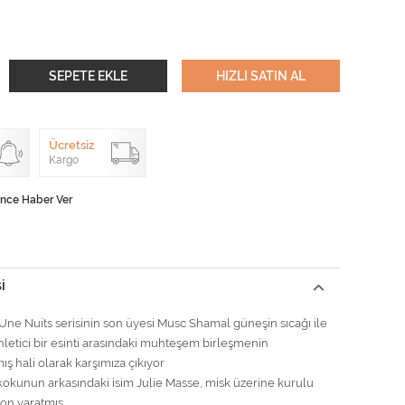
SEPETE EKLE
HIZLI SATIN AL
Ücretsiz
Kargo
ünce Haber Ver
I
 Une Nuits serisinin son üyesi Musc Shamal güneşin sıcağı ile
inletici bir esinti arasındaki muhteşem birleşmenin
ış hali olarak karşımıza çıkıyor
 kokunun arkasındaki isim Julie Masse, misk üzerine kurulu
on yaratmış