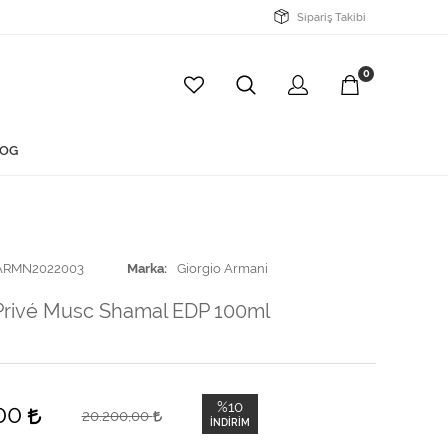
Sipariş Takibi
0
OG
ARMN2022003
Marka
Giorgio Armani
rivé Musc Shamal EDP 100ml
%10
,00
20.200,00
İNDIRIM