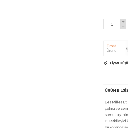
Fırsat
Ürünü
Fiyatı Düş
ÜRÜN BILGIS
Les Milles Et
çekici ve ser
somutlaştırılm
Bu etkileyici
birkompozisy