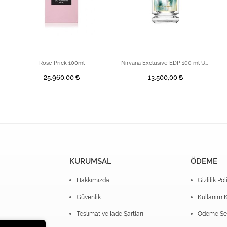
Rose Prick 100ml
Nirvana Exclusive EDP 100 ml Unisex Parfüm
25.960,00
13.500,00
KURUMSAL
ÖDEME
Hakkımızda
Gizlilik Pol
Güvenlik
Kullanım K
Teslimat ve İade Şartları
Ödeme Seç