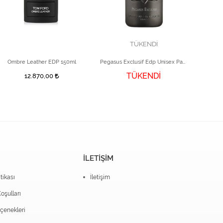
TÜKENDİ
Ombre Leather EDP 150ml
Pegasus Exclusif Edp Unisex Parfüm 125 ml
TÜKENDİ
12.870,00
15.
İLETİŞİM
itikası
İletişim
oşulları
enekleri