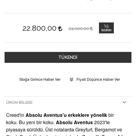
22.800,00
%5
24.000,00
İNDIRIM
TÜKENDİ
Stoğa Girince Haber Ver
Fiyatı Düşünce Haber Ver
ÜRÜN BILGISI
Creed'in
Absolu Aventus'u erkeklere
yönelik
bir
koku.
Bu yeni bir koku.
Absolu Aventus
2023'te
piyasaya sürüldü. Üst notalarda Greyfurt, Bergamot ve