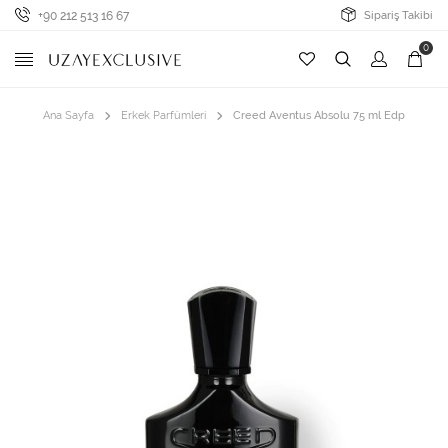
+90 212 513 16 67
Sipariş Takibi
0
Ana Sayfa
Erkek Parfümleri
Creed Aventus Absolu 75 ml Edp