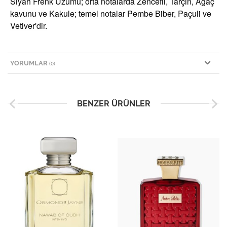
Siyah Frenk Üzümü;
orta notalarda Zencefil, Tarçın, Ağaç
kavunu ve Kakule;
temel notalar Pembe Biber, Paçuli ve
Vetiver'dir.
YORUMLAR
(0)
BENZER ÜRÜNLER