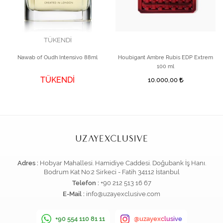
TÜKENDİ
Nawab of Oudh Intensivo 88ml
Houbigant Ambre Rubis EDP Extrem
100 ml
TÜKENDİ
10.000,00
Adres :
Hobyar Mahallesi. Hamidiye Caddesi. Doğubank İş Hanı.
Bodrum Kat No:2 Sirkeci - Fatih 34112 İstanbul
Telefon :
+90 212 513 16 67
E-Mail :
info@uzayexclusive.com
+90 554 110 81 11
@uzayexclusive