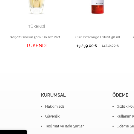
TÜKENDİ
l
Xerjoff Gibeon 50ml Unisex Parfüm
Cuir Infrarouge Extrait 50 ml
TÜKENDİ
13.239,00
14.710,00
KURUMSAL
ÖDEME
Hakkımızda
Gizlilik Pol
Güvenlik
Kullanım K
Teslimat ve İade Şartları
Ödeme Seç