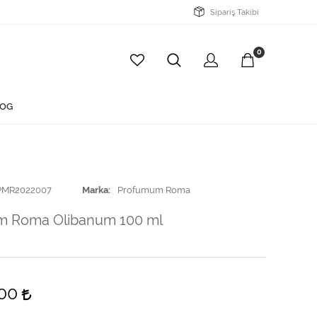
Sipariş Takibi
0
OG
PMR2022007
Marka
Profumum Roma
m Roma Olibanum 100 ml
,00