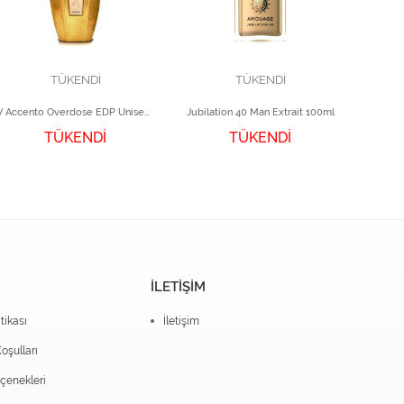
TÜKENDİ
TÜKENDİ
V Accento Overdose EDP Unisex Parfüm 100 ml
Jubilation 40 Man Extrait 100ml
TÜKENDİ
TÜKENDİ
16.9
İLETİŞİM
itikası
İletişim
oşulları
enekleri