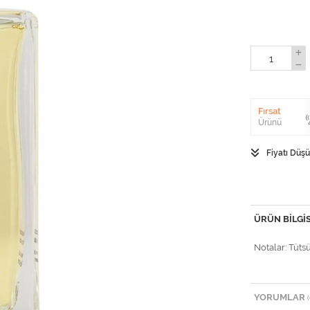
Fırsat
Ürünü
Fiyatı Düş
ÜRÜN BILGIS
Notalar: Tütsü
YORUMLAR
(