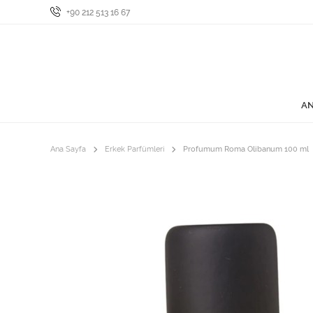
+90 212 513 16 67
AN
Ana Sayfa
Erkek Parfümleri
Profumum Roma Olibanum 100 ml