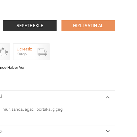
SEPETE EKLE
HIZLI SATIN AL
Ücretsiz
Kargo
ünce Haber Ver
I
, mür, sandal ağacı, portakal çiçeği
0)