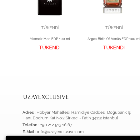
TÜKENDİ
TÜKENDİ
Contes de Parfums Dubai Extrait Parfüm 100 ml
Memoir Man EDP 100 ml
Argos Birth Of Venüs EDP 100 m
TÜKENDİ
TÜKENDİ
Adres :
Hobyar Mahallesi. Hamidiye Caddesi. Doğubank İş
Hanı. Bodrum Kat No:2 Sirkeci - Fatih 34112 İstanbul
Telefon :
+90 212 513 16 67
E-Mail :
info@uzayexclusive.com