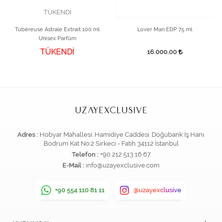
TÜKENDİ
Tubéreuse Astrale Extrait 100 ml
Lover Man EDP 75 ml
Unisex Parfüm
TÜKENDİ
16.000,00
Adres :
Hobyar Mahallesi. Hamidiye Caddesi. Doğubank İş Hanı.
Bodrum Kat No:2 Sirkeci - Fatih 34112 İstanbul
Telefon :
+90 212 513 16 67
E-Mail :
info@uzayexclusive.com
+90 554 110 81 11
@uzayexclusive