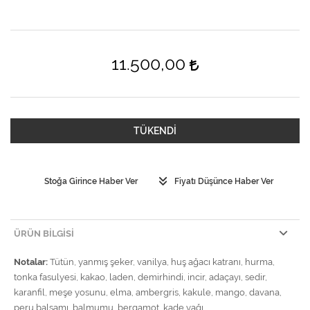
11.500,00
TÜKENDİ
Stoğa Girince Haber Ver
Fiyatı Düşünce Haber Ver
ÜRÜN BILGISI
Notalar:
Tütün, yanmış şeker, vanilya, huş ağacı katranı, hurma,
tonka fasulyesi, kakao, laden, demirhindi, incir, adaçayı, sedir,
karanfil, meşe yosunu, elma, ambergris, kakule, mango, davana,
peru balsamı, balmumu, bergamot, kade yağı