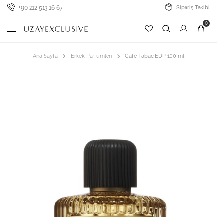
+90 212 513 16 67
Sipariş Takibi
0
Ana Sayfa
Erkek Parfümleri
Café Tabac EDP 100 ml