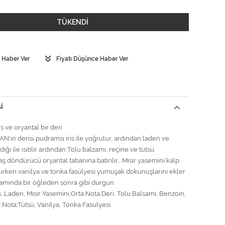
TÜKENDİ
 Haber Ver
Fiyatı Düşünce Haber Ver
I
is ve oryantal bir deri
ın derisi pudramsı iris ile yoğrulur, ardından laden ve
dığı ile ısıtılır ardından Tolu balzamı, reçine ve tütsü
aş döndürücü oryantal tabanına batırılır… Mısır yasemini kalp
lırken vanilya ve tonka fasülyesi yumuşak dokunuşlarını ekler
mında bir öğleden sonra gibi durgun
s, Laden, Mısır Yasemini;Orta Nota;Deri, Tolu Balsamı, Benzoin,
t Nota;Tütsü, Vanilya, Tonka Fasulyesi