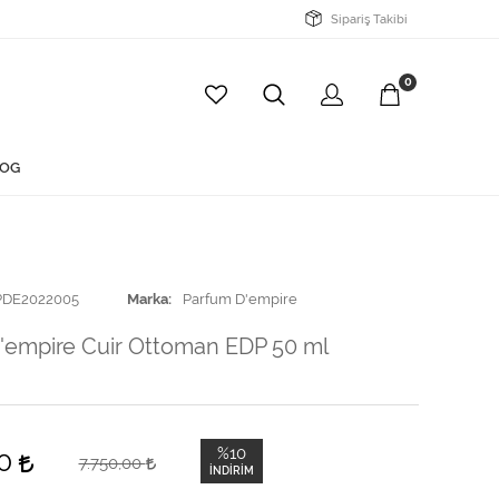
Sipariş Takibi
0
OG
PDE2022005
Marka
Parfum D'empire
'empire Cuir Ottoman EDP 50 ml
%10
00
7.750,00
İNDIRIM