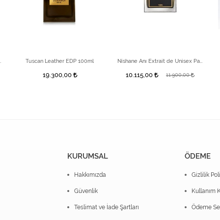
INNAMON Room Spray
Tuscan Leather EDP 100ml
Nishane Anı Extrait de Unisex Parfüm 50 ml
19.300,00
10.115,00
11.900,00
KURUMSAL
ÖDEME
Hakkımızda
Gizlilik Pol
Güvenlik
Kullanım K
Teslimat ve İade Şartları
Ödeme Seç