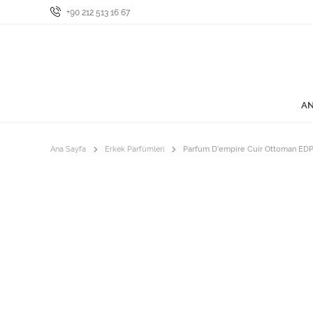
+90 212 513 16 67
AN
Ana Sayfa
Erkek Parfümleri
Parfum D'empire Cuir Ottoman EDP