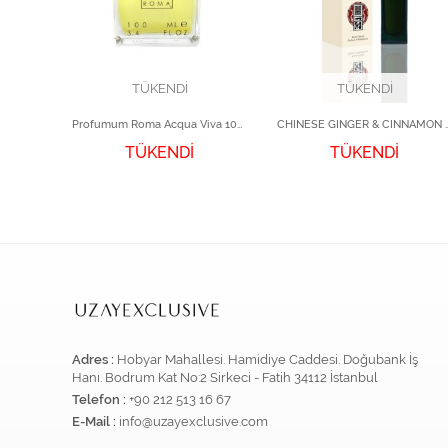
TÜKENDİ
TÜKENDİ
0ml
Profumum Roma Acqua Viva 100 ml
CHINESE GINGER & C
TÜKENDİ
TÜKENDİ
Adres :
Hobyar Mahallesi. Hamidiye Caddesi. Doğubank İş
Hanı. Bodrum Kat No:2 Sirkeci - Fatih 34112 İstanbul
Telefon :
+90 212 513 16 67
E-Mail :
info@uzayexclusive.com