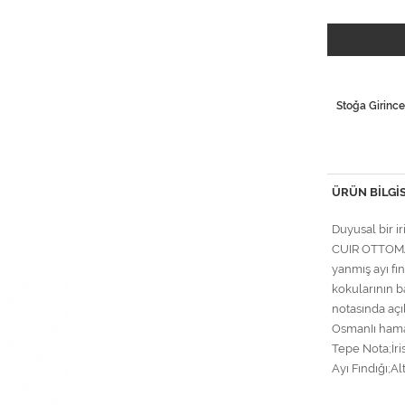
Stoğa Girince
ÜRÜN BILGIS
Duyusal bir ir
CUIR OTTOMAN'
yanmış ayı fın
kokularının b
notasında açı
OsmanIı hama
Tepe Nota;İri
Ayı Fındığı;Al