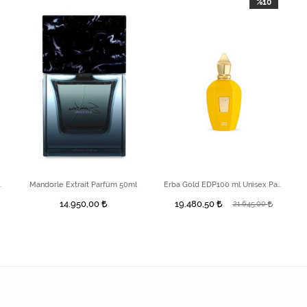
%10
nd Unisex Parfüm 90 ml
Mandorle Extrait Parfüm 50ml
Erba Gold EDP100 ml Unisex Parfüm
14.950,00
19.480,50
21.645,00