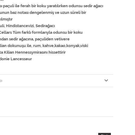
ı paçuli ile ferah bir koku yaratılırken odunsu sedir ağacı
kunun baz notası dengelenmiş ve uzun süreli bir
lmıştır
uli, Hindistancevizi, Sedirağacı
 Cellars Tüm farklı formlarıyla odunsu bir koku
dan sedir ağacına, paçuliden vetivere
ian dokunuşu ile, rum, kahve,kakao,konyak,viski
 Kilian Hennessymirasını hissettirir
idonie Lancesseur
0)