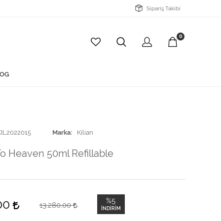
Sipariş Takibi
0
OG
KIL2022015
Marka
Kilian
To Heaven 50ml Refillable
%5
,00
13.280,00
İNDIRIM