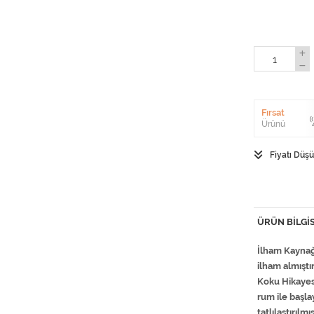
Fırsat
Ürünü
Fiyatı Düş
ÜRÜN BILGIS
İlham Kaynağı
ilham almıştı
Koku Hikayesi
rum ile başla
tatlılaştırılmış