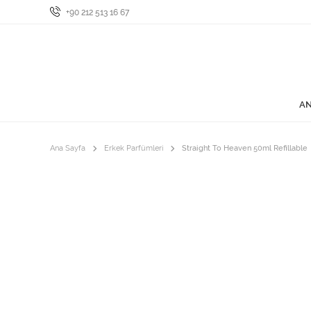
+90 212 513 16 67
AN
Ana Sayfa
Erkek Parfümleri
Straight To Heaven 50ml Refillable