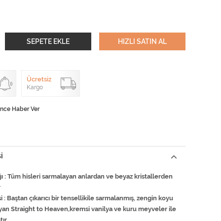
SEPETE EKLE
HIZLI SATIN AL
Ücretsiz
Kargo
ünce Haber Ver
I
 : Tüm hisleri sarmalayan anlardan ve beyaz kristallerden
r
 : Baştan çıkarıcı bir tensellikile sarmalanmış, zengin koyu
yan Straight to Heaven,kremsi vanilya ve kuru meyveler ile
tır