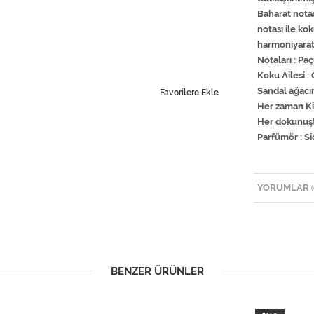
Baharat notas
notası ile ko
harmoniyaratı
Notaları : Paç
Koku Ailesi :
Sandal ağacın
Favorilere Ekle
Her zaman Kil
Her dokunuşta
Parfümör : S
YORUMLAR
(
BENZER ÜRÜNLER