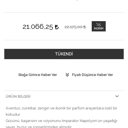
21.066,25
%5
22.175,00
İNDIRIM
TÜKENDİ
Stoğa Girince Haber Ver
Fiyatı Düşünce Haber Ver
ÜRÜN BILGISI
Aventus; cüretkar, zengin ve ikonik bir parfüm arayanlara özel bir
kokudur
Gücünü, başarısını ve vizyonunu İmparator Napolyon'un yaşadığı
savaş, huzur ve romantizmden almıştır