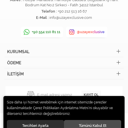
Bodrum Kat No:2 Sirkeci - Fatih 34112 İstanbul
Telefon :
+90 212 513 16 67
E-Mail :
info@uzayexclusive.com
+90 554 110 81 11
@uzayexclusive
KURUMSAL
ÖDEME
İLETİŞİM
KAYIT OL
Size daha iyi hizmet verebilmek için internet sitemizde çerezler
kullanılmaktadır. Çerez Politikaları Aydınlatma Metni’ni okuyabilir ve
dilerseniz tercihlerinizi değiştirebilirsiniz.
Tercihleri Ayarla
Tümünü Kabul Et