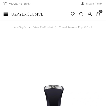
+90 212 513 16 67
Sipariş Takibi
0
Ana Sayfa
Erkek Parfümleri
Creed Aventus Edp 100 ml