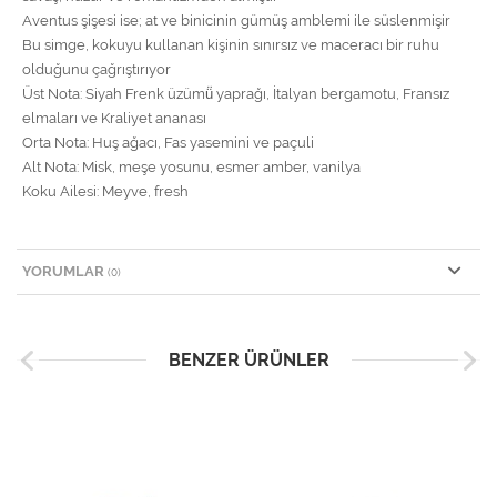
Aventus şişesi ise; at ve binicinin gümüş amblemi ile süslenmişir
Bu simge, kokuyu kullanan kişinin sınırsız ve maceracı bir ruhu
olduğunu çağrıştırıyor
Üst Nota: Siyah Frenk üzümü̈ yaprağı, İtalyan bergamotu, Fransız
elmaları ve Kraliyet ananası
Orta Nota: Huş ağacı, Fas yasemini ve paçuli
Alt Nota: Misk, meşe yosunu, esmer amber, vanilya
Koku Ailesi: Meyve, fresh
YORUMLAR
(0)
BENZER ÜRÜNLER