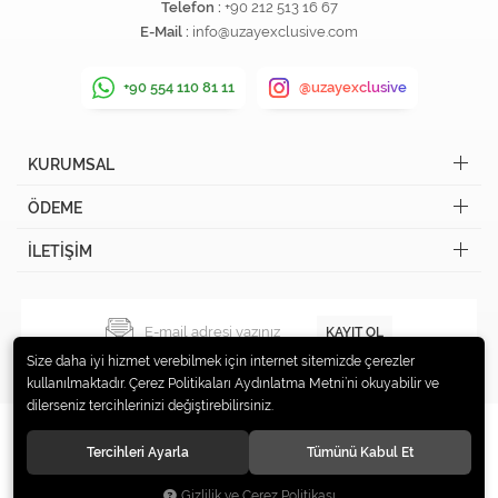
Telefon :
+90 212 513 16 67
E-Mail :
info@uzayexclusive.com
+90 554 110 81 11
@uzayexclusive
KURUMSAL
ÖDEME
İLETİŞİM
KAYIT OL
Size daha iyi hizmet verebilmek için internet sitemizde çerezler
kullanılmaktadır. Çerez Politikaları Aydınlatma Metni’ni okuyabilir ve
dilerseniz tercihlerinizi değiştirebilirsiniz.
Tercihleri Ayarla
Tümünü Kabul Et
© 2019 Uzay Exclusive Tüm hakları saklıdır.
Gizlilik ve Çerez Politikası