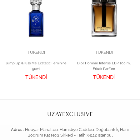
TÜKENDİ
TÜKENDİ
Jump Up & Kiss Me Ecstatic Feminine
Dior Homme Intense EDP 100 ml
50ml
Erkek Parfüm
TÜKENDİ
TÜKENDİ
Adres :
Hobyar Mahallesi. Hamidiye Caddesi. Doğubank İş Hanı.
Bodrum Kat No:2 Sirkeci - Fatih 34112 İstanbul