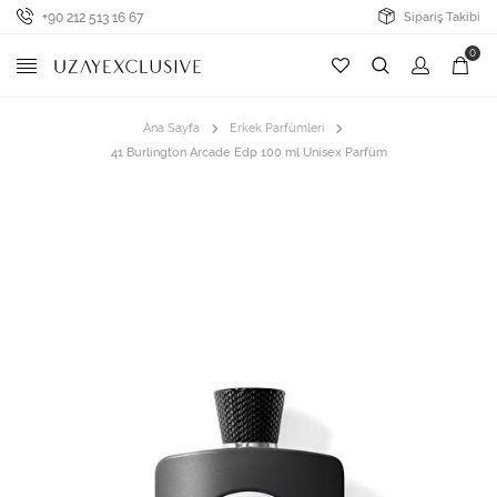
+90 212 513 16 67
Sipariş Takibi
0
Ana Sayfa
Erkek Parfümleri
41 Burlington Arcade Edp 100 ml Unisex Parfüm