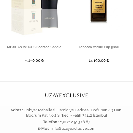
MEXICAN WOODS Scented Candle
Tobacco Vanille Edp 50ml
5.450,00
14.190,00
Adres :
Hobyar Mahallesi. Hamidiye Caddesi. Doğubank İş Hanı.
Bodrum Kat No:2 Sirkeci - Fatih 34112 İstanbul
Telefon :
+90 212 513 16 67
E-Mail :
info@uzayexclusive.com