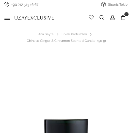
+90 212 513 16 67
Sipariş Takibi
0
Ana Sayfa
Erkek Parfümleri
Chinese Ginger & Cinnamon Scented Candle 750 gr