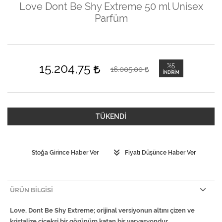
Love Dont Be Shy Extreme 50 ml Unisex
Parfüm
15.204,75
%5
16.005,00
İNDIRIM
TÜKENDİ
Stoğa Girince Haber Ver
Fiyatı Düşünce Haber Ver
ÜRÜN BILGISI
Love, Dont Be Shy Extreme; orijinal versiyonun altını çizen ve
kristalize çiçeksi bir görünüm katan bir varyasyondur