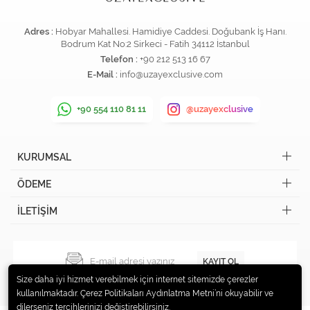
Adres :
Hobyar Mahallesi. Hamidiye Caddesi. Doğubank İş Hanı.
Bodrum Kat No:2 Sirkeci - Fatih 34112 İstanbul
Telefon :
+90 212 513 16 67
E-Mail :
info@uzayexclusive.com
+90 554 110 81 11
@uzayexclusive
KURUMSAL
ÖDEME
İLETİŞİM
KAYIT OL
Size daha iyi hizmet verebilmek için internet sitemizde çerezler
kullanılmaktadır. Çerez Politikaları Aydınlatma Metni’ni okuyabilir ve
dilerseniz tercihlerinizi değiştirebilirsiniz.