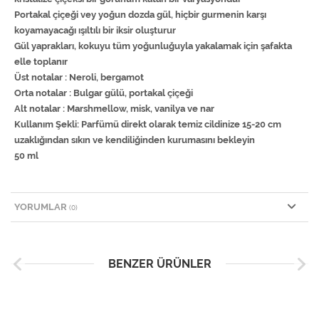
Portakal çiçeği vey yoğun dozda gül, hiçbir gurmenin karşı
koyamayacağı ışıltılı bir iksir oluşturur
Gül yaprakları, kokuyu tüm yoğunluğuyla yakalamak için şafakta
elle toplanır
Üst notalar : Neroli, bergamot
Orta notalar : Bulgar gülü, portakal çiçeği
Alt notalar : Marshmellow, misk, vanilya ve nar
Kullanım Şekli: Parfümü direkt olarak temiz cildinize 15-20 cm
uzaklığından sıkın ve kendiliğinden kurumasını bekleyin
50 ml
YORUMLAR
(0)
BENZER ÜRÜNLER