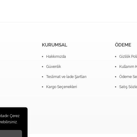
KURUMSAL
ÖDEME
Hakkımızda
Gizlilik Pol
Güvenlik
Kullanım K
Teslimat ve İade Şartları
Ödeme Seç
Kargo Seçenekleri
Satış Sözl
tadır. Çerez
ebilirsiniz.