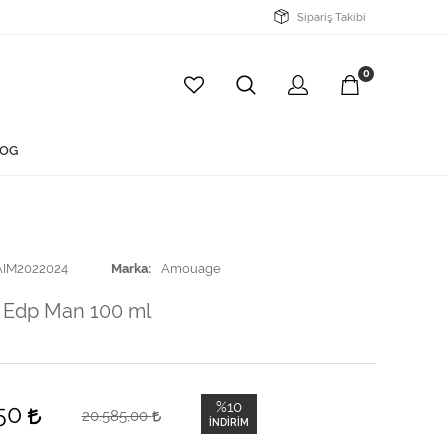
Sipariş Takibi
0
OG
AIM2022024
Marka
Amouage
Edp Man 100 ml
%10
,50
20.585,00
İNDIRIM