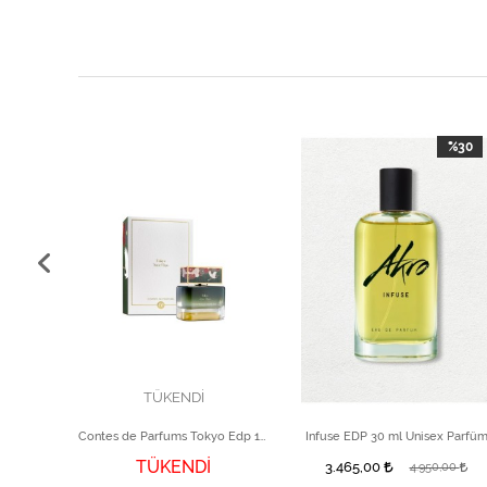
%10
%30
TÜKENDİ
Armani/Privé Thé Yulong EDT 100ml
Contes de Parfums Tokyo Edp 100 ml
Infuse EDP 30 ml Unisex Parfü
TÜKENDİ
3.465,00
0,00
4.950,00