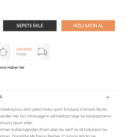
SEPETE EKLE
HIZLI SATIN AL
Ücretsiz
Kargo
ünce Haber Ver
I
oleksiyonu dört çekici koku içerir Enclave Crimson Rocks
nder her biri Amouage’ın saf katıksız neşe ile karşılaşmanın
umunu tasvir eder
man Sultanlığından ilham alan bu zarif ve zıt kokuların bu
ışımları, Domitille Michalon Bertier (Crimson Rocks ve