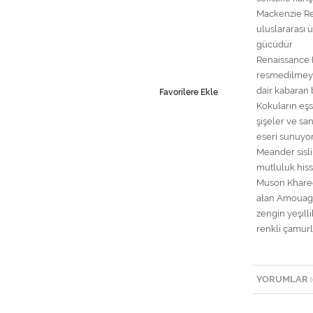
Mackenzie Re
uluslararası ü
gücüdür
Renaissance K
resmedilmeye 
dair kabaran 
Favorilere Ekle
Kokuların eşs
şişeler ve sa
eseri sunuyo
Meander sisli
mutluluk hiss
Muson Kharee
alan Amouage 
zengin yeşill
renkli çamurl
YORUMLAR
(