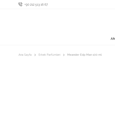
+90 212 513 16 67
AN
Ana Sayfa
Erkek Parfümleri
Meander Edp Man 100 ml