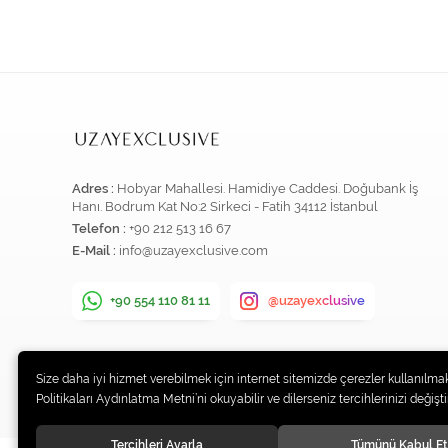
Adres :
Hobyar Mahallesi. Hamidiye Caddesi. Doğubank İş
Hanı. Bodrum Kat No:2 Sirkeci - Fatih 34112 İstanbul
Telefon :
+90 212 513 16 67
E-Mail :
info@uzayexclusive.com
+90 554 110 81 11
@uzayexclusive
Size daha iyi hizmet verebilmek için internet sitemizde çerezler kullanılmak
Politikaları Aydınlatma Metni’ni okuyabilir ve dilerseniz tercihlerinizi değiştir
Tercihleri Ayarla
Tümünü Kabul Et