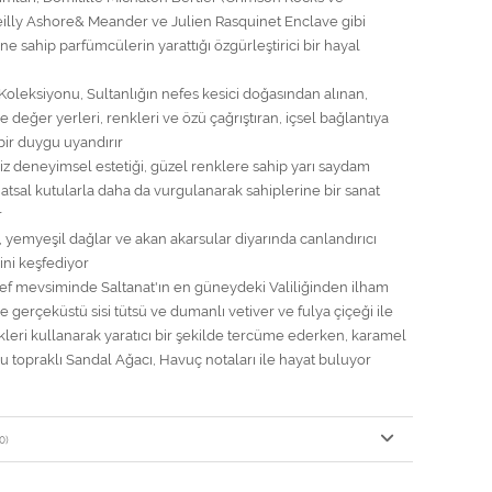
illy Ashore& Meander ve Julien Rasquinet Enclave gibi
ne sahip parfümcülerin yarattığı özgürleştirici bir hayal
oleksiyonu, Sultanlığın nefes kesici doğasından alınan,
değer yerleri, renkleri ve özü çağrıştıran, içsel bağlantıya
bir duygu uyandırır
iz deneyimsel estetiği, güzel renklere sahip yarı saydam
natsal kutularla daha da vurgulanarak sahiplerine bir sanat
r
, yemyeşil dağlar ve akan akarsular diyarında canlandırıcı
ini keşfediyor
f mevsiminde Saltanat'ın en güneydeki Valiliğinden ilham
gerçeküstü sisi tütsü ve dumanlı vetiver ve fulya çiçeği ile
ikleri kullanarak yaratıcı bir şekilde tercüme ederken, karamel
u topraklı Sandal Ağacı, Havuç notaları ile hayat buluyor
0)