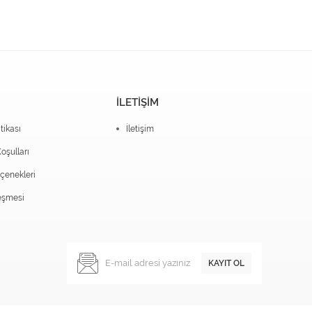
İLETİŞİM
itikası
İletişim
oşulları
enekleri
eşmesi
KAYIT OL