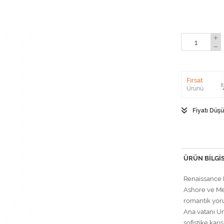
Fırsat
Ürünü
Fiyatı Düş
ÜRÜN BILGIS
Renaissance K
Ashore ve Mea
romantik yor
Ana vatanı Um
sofistike kar