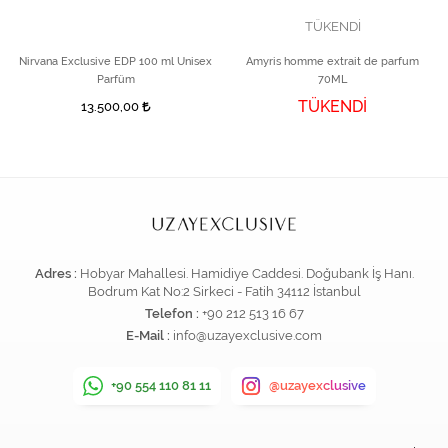
TÜKENDİ
Nirvana Exclusive EDP 100 ml Unisex
Amyris homme extrait de parfum
Parfüm
70ML
TÜKENDİ
13.500,00
Adres :
Hobyar Mahallesi. Hamidiye Caddesi. Doğubank İş Hanı.
Bodrum Kat No:2 Sirkeci - Fatih 34112 İstanbul
Telefon :
+90 212 513 16 67
E-Mail :
info@uzayexclusive.com
+90 554 110 81 11
@uzayexclusive