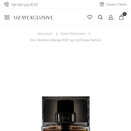
+90 212 513 16 67
Sipariş Takibi
0
Ana Sayfa
Erkek Parfümleri
Dior Homme Intense EDP 150 ml Erkek Parfüm