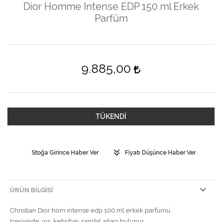
Dior Homme Intense EDP 150 ml Erkek
Parfüm
9.885,00
TÜKENDİ
Stoğa Girince Haber Ver
Fiyatı Düşünce Haber Ver
ÜRÜN BILGISI
Christian Dior hom intense edp 100 ml erkek parfümü
İçerisinde; ırıs, kehribar, sandal ağacı bulunur