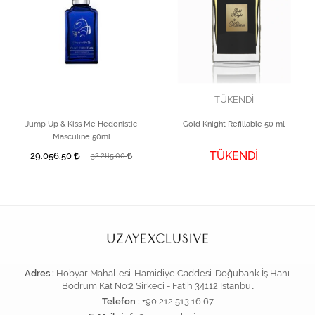
TÜKENDİ
Jump Up & Kiss Me Hedonistic
Gold Knight Refillable 50 ml
Masculine 50ml
TÜKENDİ
29.056,50
32.285,00
Adres :
Hobyar Mahallesi. Hamidiye Caddesi. Doğubank İş Hanı.
Bodrum Kat No:2 Sirkeci - Fatih 34112 İstanbul
Telefon :
+90 212 513 16 67