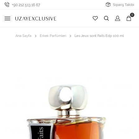
+90 212 513 16 67
Sipariş Takibi
0
Ana Sayfa
Erkek Parfümleri
Les Jeux sont Faits Edp 100 ml