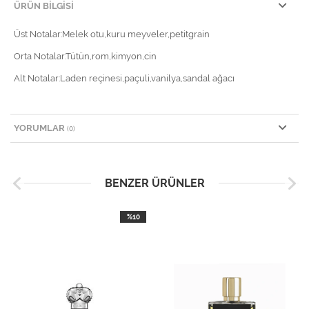
ÜRÜN BILGISI
Üst Notalar:Melek otu,kuru meyveler,petitgrain
Orta Notalar:Tütün,rom,kimyon,cin
Alt Notalar:Laden reçinesi,paçuli,vanilya,sandal ağacı
YORUMLAR
(0)
BENZER ÜRÜNLER
%10