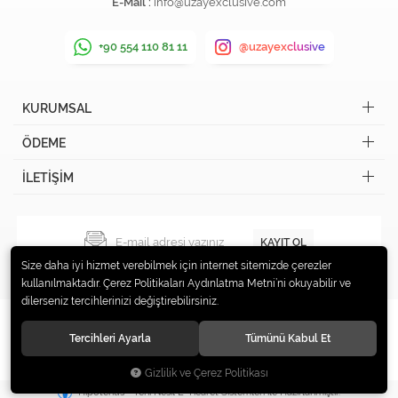
E-Mail :
info@uzayexclusive.com
+90 554 110 81 11
@uzayexclusive
KURUMSAL
ÖDEME
İLETİŞİM
KAYIT OL
Size daha iyi hizmet verebilmek için internet sitemizde çerezler
kullanılmaktadır. Çerez Politikaları Aydınlatma Metni’ni okuyabilir ve
dilerseniz tercihlerinizi değiştirebilirsiniz.
Tercihleri Ayarla
Tümünü Kabul Et
© 2019 Uzay Exclusive Tüm hakları saklıdır.
Gizlilik ve Çerez Politikası
®
Hipotenüs
Yeni Nesil E-Ticaret Sistemleri ile Hazırlanmıştır.