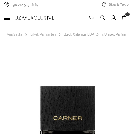
+90 212 513 16 67
Sipariş Takibi
0
Ana Sayfa
Erkek Parfümleri
Black Calamus EDP 50 ml Unisex Parfüm