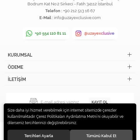
Bodrum Kat No:2 Sirkeci - Fatih 34112 İstanbul
Telefon :
+90 212 513 16 67
E-Mail :
info@uzayexclusive.com
+90 554 110 81 11
@uzayexclusive
KURUMSAL
ÖDEME
İLETİŞİM
KAYIT OL
Size daha iyi hizmet verebilmek için internet sitemizde çerezler
kullanılmaktadır. Çerez Politikaları Aydınlatma Metni’ni okuyabilir ve
dilerseniz tercihlerinizi değiştirebilirsiniz.
Tercihleri Ayarla
Tümünü Kabul Et