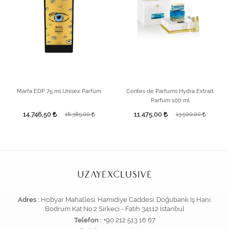
Marfa EDP 75 ml Unisex Parfüm
Contes de Parfums Hydra Extrait
Parfüm 100 ml
14.746,50
11.475,00
16.385,00
13.500,00
Adres :
Hobyar Mahallesi. Hamidiye Caddesi. Doğubank İş Hanı.
Bodrum Kat No:2 Sirkeci - Fatih 34112 İstanbul
Telefon :
+90 212 513 16 67