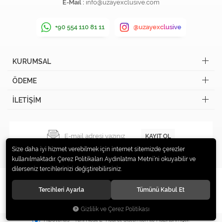
E-Mail :
info@uzayexclusive.com
+90 554 110 81 11
@uzayexclusive
KURUMSAL
ÖDEME
İLETİŞİM
KAYIT OL
Size daha iyi hizmet verebilmek için internet sitemizde çerezler
kullanılmaktadır. Çerez Politikaları Aydınlatma Metni’ni okuyabilir ve
dilerseniz tercihlerinizi değiştirebilirsiniz.
Tercihleri Ayarla
Tümünü Kabul Et
© 2019 Uzay Exclusive Tüm hakları saklıdır.
Gizlilik ve Çerez Politikası
®
Hipotenüs
Yeni Nesil E-Ticaret Sistemleri ile Hazırlanmıştır.