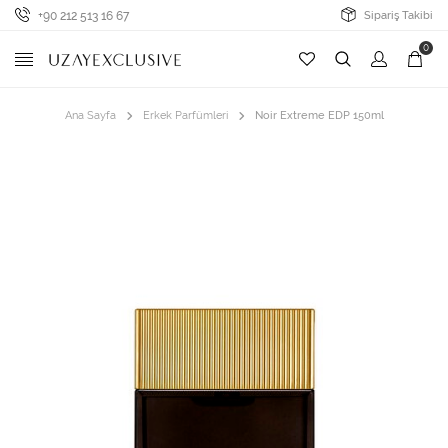
+90 212 513 16 67
Sipariş Takibi
0
Ana Sayfa
Erkek Parfümleri
Noir Extreme EDP 150ml