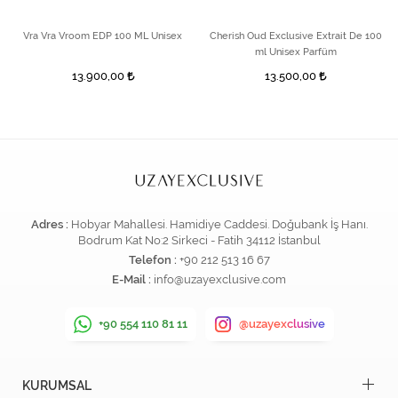
Vra Vra Vroom EDP 100 ML Unisex
Cherish Oud Exclusive Extrait De 100
ml Unisex Parfüm
13.900,00
13.500,00
Adres :
Hobyar Mahallesi. Hamidiye Caddesi. Doğubank İş Hanı.
Bodrum Kat No:2 Sirkeci - Fatih 34112 İstanbul
Telefon :
+90 212 513 16 67
E-Mail :
info@uzayexclusive.com
+90 554 110 81 11
@uzayexclusive
KURUMSAL