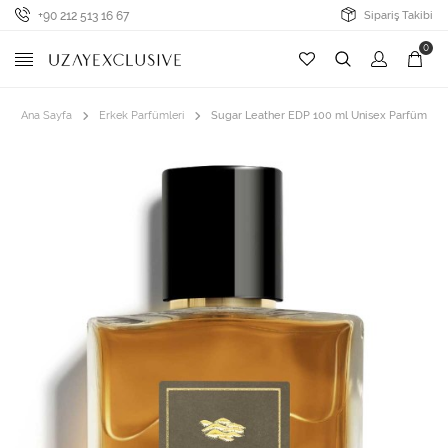
+90 212 513 16 67
Sipariş Takibi
0
Ana Sayfa
Erkek Parfümleri
Sugar Leather EDP 100 ml Unisex Parfüm