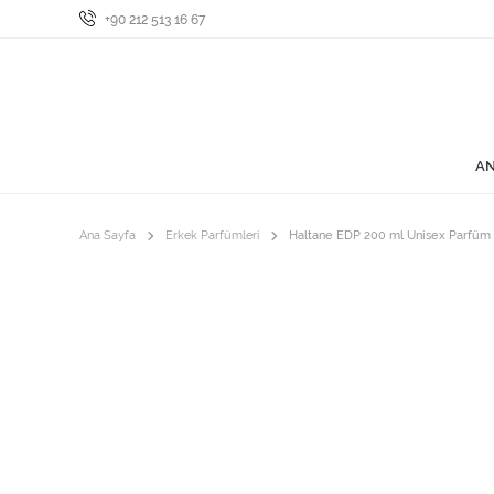
+90 212 513 16 67
AN
Ana Sayfa
Erkek Parfümleri
Haltane EDP 200 ml Unisex Parfüm