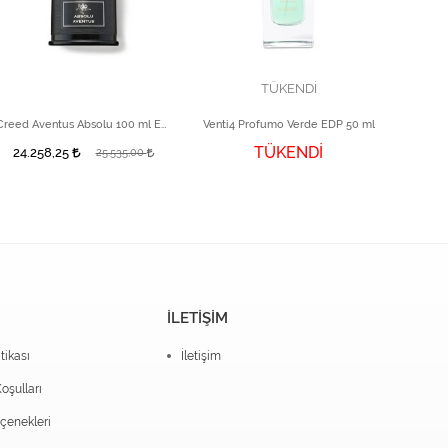
TÜKENDİ
Creed Aventus Absolu 100 ml Edp
Venti4 Profumo Verde EDP 50 ml
Gozo 
TÜKENDİ
24.258,25
25.535,00
İLETİŞİM
itikası
İletişim
oşulları
enekleri