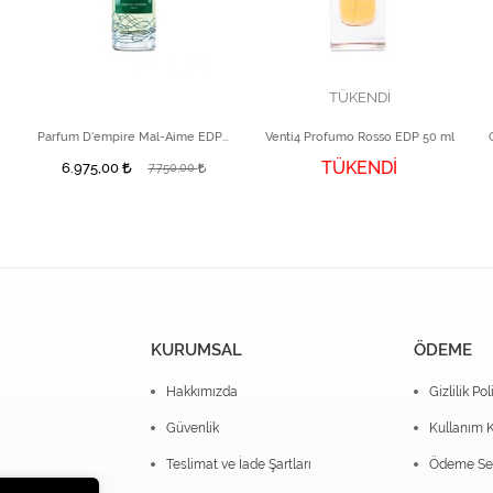
TÜKENDİ
Parfum D'empire Mal-Aime EDP 50 ml
Venti4 Profumo Rosso EDP 50 ml
TÜKENDİ
6.975,00
7.750,00
KURUMSAL
ÖDEME
Hakkımızda
Gizlilik Pol
Güvenlik
Kullanım K
Teslimat ve İade Şartları
Ödeme Seç