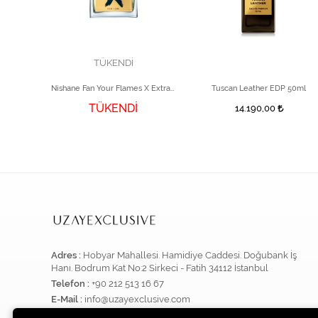
TÜKENDİ
0ml
Nishane Fan Your Flames X Extrait de Unisex Parfüm 50 ml
Tuscan Leather EDP 50ml
TÜKENDİ
14.190,00
Adres :
Hobyar Mahallesi. Hamidiye Caddesi. Doğubank İş
Hanı. Bodrum Kat No:2 Sirkeci - Fatih 34112 İstanbul
Telefon :
+90 212 513 16 67
E-Mail :
info@uzayexclusive.com