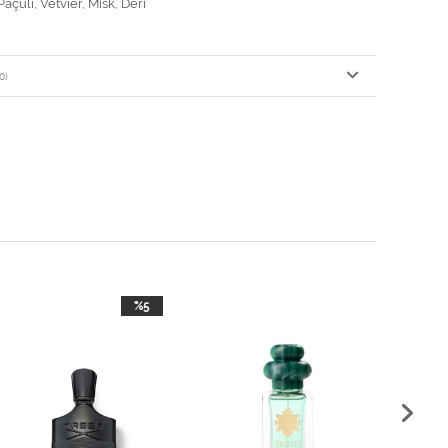
Paçuli, Vetvier, Misk, Deri
0)
%5