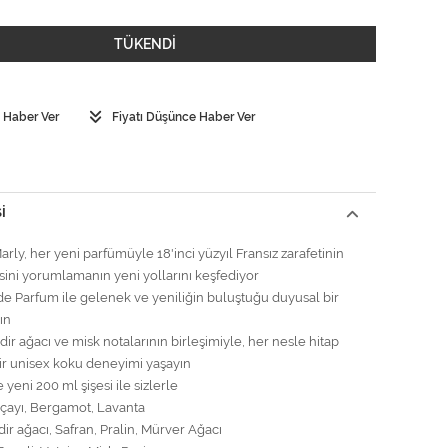
TÜKENDİ
 Haber Ver
Fiyatı Düşünce Haber Ver
I
rly, her yeni parfümüyle 18'inci yüzyıl Fransız zarafetinin
sini yorumlamanın yeni yollarını keşfediyor
e Parfum ile gelenek ve yeniliğin buluştuğu duyusal bir
ın
ir ağacı ve misk notalarının birleşimiyle, her nesle hitap
ir unisex koku deneyimi yaşayın
yeni 200 ml şişesi ile sizlerle
açayı, Bergamot, Lavanta
dir ağacı, Safran, Pralin, Mürver Ağacı