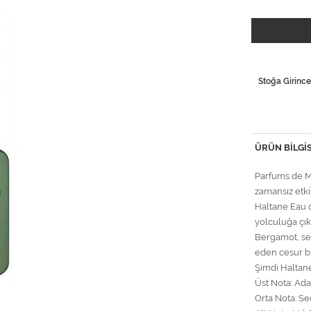
Stoğa Girince
ÜRÜN BILGIS
Parfums de Ma
zamansız etki
Haltane Eau d
yolculuğa çık
Bergamot, sed
eden cesur b
Şimdi Haltane 
Üst Nota: Ad
Orta Nota: Se