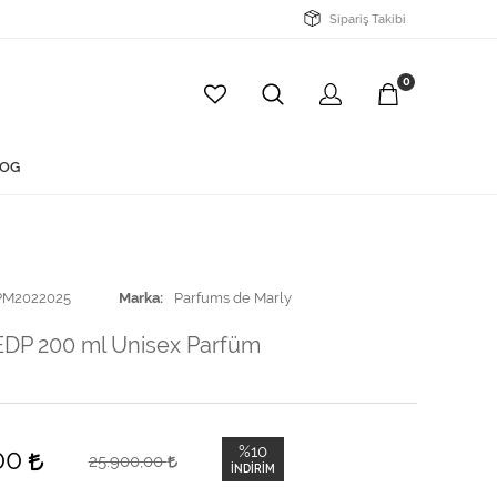
Sipariş Takibi
0
OG
PM2022025
Marka
Parfums de Marly
EDP 200 ml Unisex Parfüm
%10
,00
25.900,00
İNDIRIM