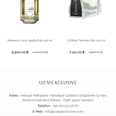
Mancera Coco Vanilla Edp 120 ml
L'Enfant Terrible Edp 100 ml
9.900,00
7.110,00
11.000,00
7.900,00
Adres :
Hobyar Mahallesi. Hamidiye Caddesi. Doğubank İş Hanı.
Bodrum Kat No:2 Sirkeci - Fatih 34112 İstanbul
Telefon :
+90 212 513 16 67
E-Mail :
info@uzayexclusive.com