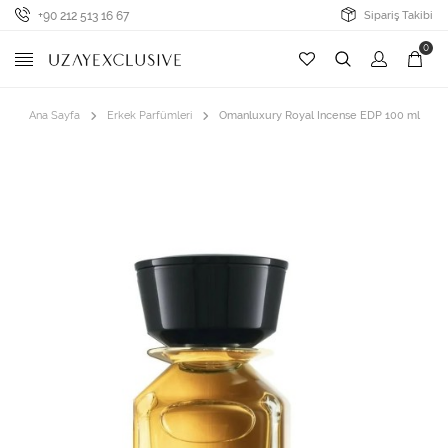
+90 212 513 16 67
Sipariş Takibi
0
Ana Sayfa
Erkek Parfümleri
Omanluxury Royal Incense EDP 100 ml