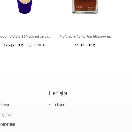
Accento Violo EDP 100 ml Unisex Parfüm
Profumum Roma Fumidus 100 ml
Search 
13.743,00
14.000,00
15.270,00
İLETİŞİM
itikası
İletişim
oşulları
enekleri