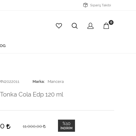
Sipariş Takibi
0
OG
MN2022011
Marka
Mancera
Tonka Cola Edp 120 ml
%10
00
11.000,00
İNDIRIM