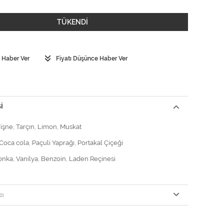
TÜKENDİ
 Haber Ver
Fiyatı Düşünce Haber Ver
I
Vişne, Tarçın, Limon, Muskat
 Coca cola, Paçuli Yaprağı, Portakal Çiçeği
Tonka, Vanilya, Benzoin, Laden Reçinesi
0)