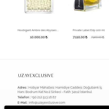
Blue Moon Ginger Dash 50 ml Unisex Parfüm
Houbigant Ambre des Abysses EDP Extrême 100 ml
Private Label Edp 100 ml
10.000,00
7.110,00
7.900,00
Adres :
Hobyar Mahallesi. Hamidiye Caddesi. Doğubank İş
Hanı. Bodrum Kat No:2 Sirkeci - Fatih 34112 İstanbul
Telefon :
+90 212 513 16 67
E-Mail :
info@uzayexclusive.com