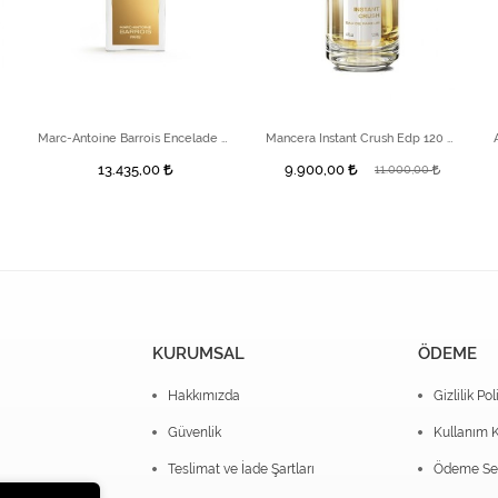
Marc-Antoine Barrois Encelade Parfüm 100 ml
Mancera Instant Crush Edp 120 ml
13.435,00
9.900,00
11.000,00
KURUMSAL
ÖDEME
Hakkımızda
Gizlilik Pol
Güvenlik
Kullanım K
Teslimat ve İade Şartları
Ödeme Seç