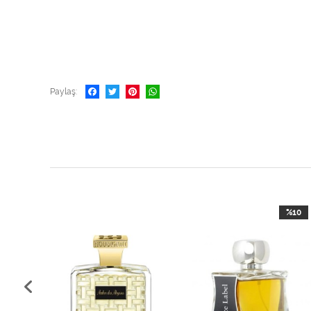
Paylaş
%10