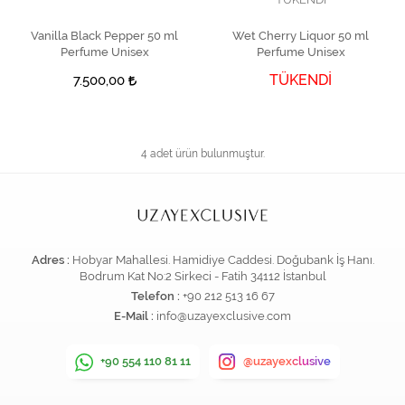
Vanilla Black Pepper 50 ml
SEPETE EKLE
Wet Cherry Liquor 50 ml
Perfume Unisex
Perfume Unisex
TÜKENDİ
7.500,00
4 adet ürün bulunmuştur.
Adres :
Hobyar Mahallesi. Hamidiye Caddesi. Doğubank İş Hanı.
Bodrum Kat No:2 Sirkeci - Fatih 34112 İstanbul
Telefon :
+90 212 513 16 67
E-Mail :
info@uzayexclusive.com
+90 554 110 81 11
@uzayexclusive