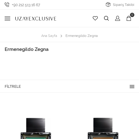
+90 212 513 16 67
Sipariş Takibi
0
Ana Sayfa
Ermenegildo Zegna
Ermenegildo Zegna
FILTRELE