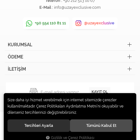
Telefon :
+90 212 513 16 67
E-Mail :
info@uzayexclusive.com
+90 554 110 81 11
@uzayexclusive
KURUMSAL
ÖDEME
İLETİŞİM
KAYIT OL
Size daha iyi hizmet verebilmek için internet sitemizde çerezler
kullanılmaktadır. Çerez Politikaları Aydınlatma Metni’ni okuyabilir ve
dilerseniz tercihlerinizi değiştirebilirsiniz.
Tercihleri Ayarla
Tümünü Kabul Et
© 2019 Uzay Exclusive Tüm hakları saklıdır.
Gizlilik ve Çerez Politikası