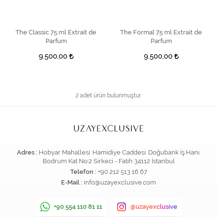
The Classic 75 ml Extrait de
SEPETE EKLE
The Formal 75 ml Extrait de
SEPETE EKLE
Parfum
Parfum
9.500,00
9.500,00
2 adet ürün bulunmuştur.
Adres :
Hobyar Mahallesi. Hamidiye Caddesi. Doğubank İş Hanı.
Bodrum Kat No:2 Sirkeci - Fatih 34112 İstanbul
Telefon :
+90 212 513 16 67
E-Mail :
info@uzayexclusive.com
+90 554 110 81 11
@uzayexclusive