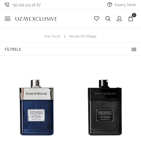
+90 212 513 16 67
Sipariş Takibi
0
Ana Sayfa
House Of Sillage
FILTRELE