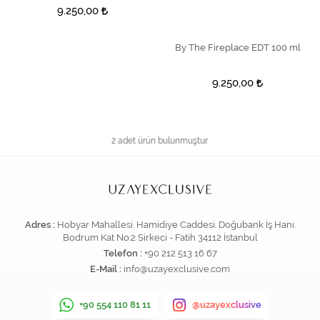
9.250,00
By The Fireplace EDT 100 ml
SEPETE EKLE
9.250,00
2 adet ürün bulunmuştur.
Adres :
Hobyar Mahallesi. Hamidiye Caddesi. Doğubank İş Hanı.
Bodrum Kat No:2 Sirkeci - Fatih 34112 İstanbul
Telefon :
+90 212 513 16 67
E-Mail :
info@uzayexclusive.com
+90 554 110 81 11
@uzayexclusive