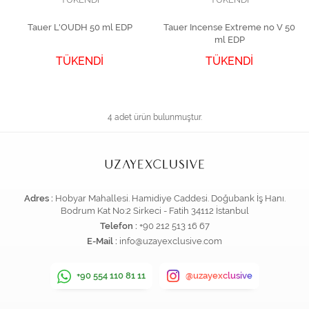
Tauer L'OUDH 50 ml EDP
Tauer Incense Extreme no V 50
ml EDP
TÜKENDİ
TÜKENDİ
4 adet ürün bulunmuştur.
Adres :
Hobyar Mahallesi. Hamidiye Caddesi. Doğubank İş Hanı.
Bodrum Kat No:2 Sirkeci - Fatih 34112 İstanbul
Telefon :
+90 212 513 16 67
E-Mail :
info@uzayexclusive.com
+90 554 110 81 11
@uzayexclusive