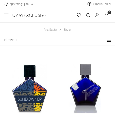
+90 212 513 16 67
Sipariş Takibi
0
Ana Sayfa
Tauer
FILTRELE