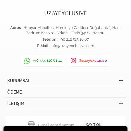
Adres :
Hobyar Mahallesi. Hamidiye Caddesi. Doğubank İş Hanı.
Bodrum Kat No:2 Sirkeci - Fatih 34112 İstanbul
Telefon :
+90 212 513 16 67
E-Mail :
info@uzayexclusive.com
+90 554 110 81 11
@uzayexclusive
KURUMSAL
ÖDEME
İLETİŞİM
KAYIT OL