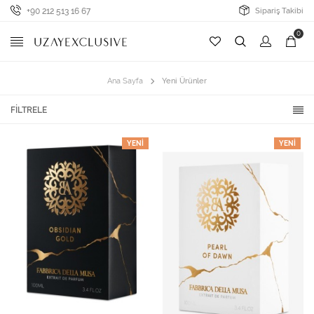
+90 212 513 16 67
Sipariş Takibi
0
Ana Sayfa
Yeni Ürünler
FILTRELE
YENI
YENI