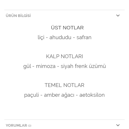
ÜRÜN BILGISI
ÜST NOTLAR
liçi - ahududu - safran
KALP NOTLARI
gül - mimoza - siyah frenk üzümü
TEMEL NOTLAR
paçuli - amber ağacı - aetoksilon
YORUMLAR
(0)