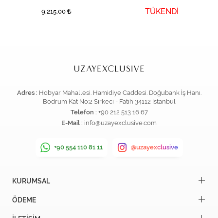
TÜKENDİ
9.215,00
Adres :
Hobyar Mahallesi. Hamidiye Caddesi. Doğubank İş Hanı.
Bodrum Kat No:2 Sirkeci - Fatih 34112 İstanbul
Telefon :
+90 212 513 16 67
E-Mail :
info@uzayexclusive.com
+90 554 110 81 11
@uzayexclusive
KURUMSAL
ÖDEME