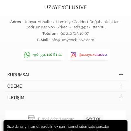
Adres :
Hobyar Mahallesi. Hamidiye Caddesi. Doğubank İş Hanı.
Bodrum Kat No:2 Sirkeci - Fatih 34112 İstanbul
Telefon :
+90 212 513 16 67
E-Mail :
info@uzayexclusive.com
+90 554 110 81 11
@uzayexclusive
KURUMSAL
ÖDEME
İLETİŞİM
KAYIT OL
Size daha iyi hizmet verebilmek için internet sitemizde çerezler