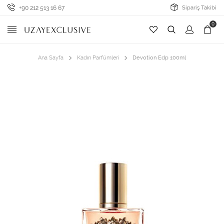
+90 212 513 16 67
Sipariş Takibi
0
Ana Sayfa
Kadın Parfümleri
Devotion Edp 100ml