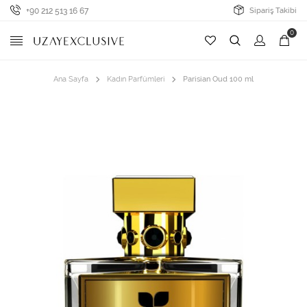
+90 212 513 16 67
Sipariş Takibi
0
Ana Sayfa
Kadın Parfümleri
Parisian Oud 100 ml