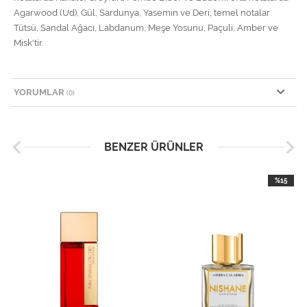
Agarwood (Ud), Gül, Sardunya, Yasemin ve Deri; temel notalar
Tütsü, Sandal Ağacı, Labdanum, Meşe Yosunu, Paçuli, Amber ve
Misk'tir.
YORUMLAR
(0)
BENZER ÜRÜNLER
%15