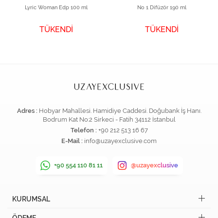
Lyric Woman Edp 100 ml
No 1 Difüzör 190 ml
TÜKENDİ
TÜKENDİ
Adres :
Hobyar Mahallesi. Hamidiye Caddesi. Doğubank İş Hanı.
Bodrum Kat No:2 Sirkeci - Fatih 34112 İstanbul
Telefon :
+90 212 513 16 67
E-Mail :
info@uzayexclusive.com
+90 554 110 81 11
@uzayexclusive
KURUMSAL
ÖDEME