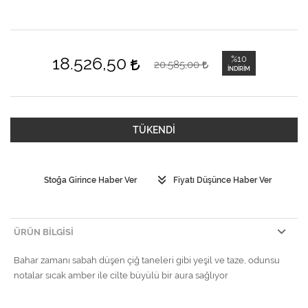
18.526,50
%10
20.585,00
İNDIRIM
TÜKENDİ
Stoğa Girince Haber Ver
Fiyatı Düşünce Haber Ver
ÜRÜN BILGISI
Bahar zamanı sabah düşen çiğ taneleri gibi yeşil ve taze, odunsu
notalar sıcak amber ile cilte büyülü bir aura sağlıyor