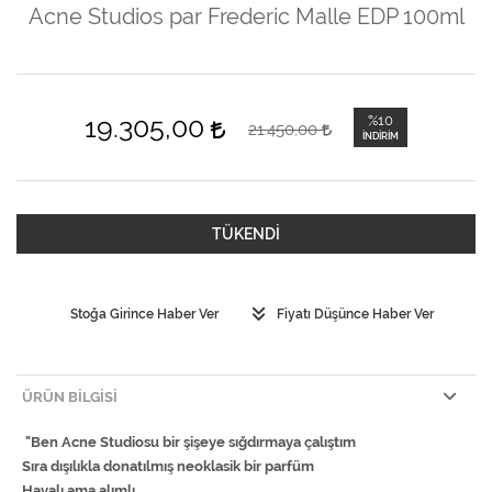
Acne Studios par Frederic Malle EDP 100ml
19.305,00
%10
21.450,00
İNDIRIM
TÜKENDİ
Stoğa Girince Haber Ver
Fiyatı Düşünce Haber Ver
ÜRÜN BILGISI
"Ben Acne Studiosu bir şişeye sığdırmaya çalıştım
Sıra dışılıkla donatılmış neoklasik bir parfüm
Havalı ama alımlı