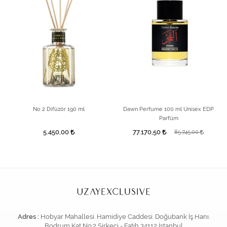
No 2 Difüzör 190 ml
Dawn Perfume 100 ml Unisex EDP
Parfüm
5.450,00
77.170,50
85.745,00
Adres :
Hobyar Mahallesi. Hamidiye Caddesi. Doğubank İş Hanı.
Bodrum Kat No:2 Sirkeci - Fatih 34112 İstanbul