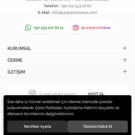
Telefon :
+90 212 513 16 67
E-Mail :
info@uzayexclusive.com
+90 554 110 81 11
@uzayexclusive
KURUMSAL
ÖDEME
İLETİŞİM
KAYIT OL
Size daha iyi hizmet verebilmek için internet sitemizde çerezler
kullanılmaktadır. Çerez Politikaları Aydınlatma Metni’ni okuyabilir ve
dilerseniz tercihlerinizi değiştirebilirsiniz.
Tercihleri Ayarla
Tümünü Kabul Et
© 2019 Uzay Exclusive Tüm hakları saklıdır.