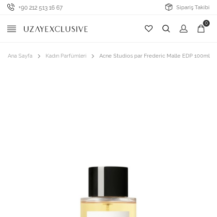
+90 212 513 16 67
Sipariş Takibi
0
Ana Sayfa
Kadın Parfümleri
Acne Studios par Frederic Malle EDP 100ml