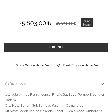
25.803,00
%10
28.670,00
İNDIRIM
TÜKENDİ
Stoğa Girince Haber Ver
Fiyatı Düşünce Haber Ver
ÜRÜN BILGISI
Üst Nota: Armut, Frankincense, Fındık, Gül Suyu, Pembe Biber, Acı
Badem
Orta Nota: Safran, Gül, Sambac Yasemin, Osmanthus
Alt Nota: Laden Reçinesi, Sandal Ağacı, Akigalawood, Ambergris,