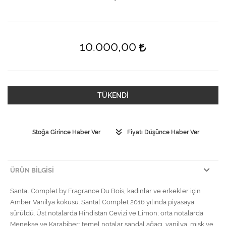
10.000,00
TÜKENDİ
Stoğa Girince Haber Ver
Fiyatı Düşünce Haber Ver
ÜRÜN BILGISI
Santal Complet by Fragrance Du Bois, kadınlar ve erkekler için
Amber Vanilya kokusu. Santal Complet 2016 yılında piyasaya
sürüldü. Üst notalarda Hindistan Cevizi ve Limon; orta notalarda
Menekşe ve Karabiber; temel notalar sandal ağacı, vanilya, misk ve