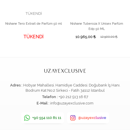
TÜKENDİ
Nishane Tero Extrait de Parfüm 50 ml
Nishane Tuberoza X Unisex Parfüm
Edp 50 ML
TÜKENDİ
10.965,00
12.900,00
Adres :
Hobyar Mahallesi. Hamidiye Caddesi. Doğubank İş Hanı.
Bodrum Kat No:2 Sirkeci - Fatih 34112 İstanbul
Telefon :
+90 212 513 16 67
E-Mail :
info@uzayexclusive.com
+90 554 110 81 11
@uzayexclusive