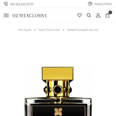
+90 212 513 16 67
Sipariş Takibi
0
Ana Sayfa
Kadın Parfümleri
Santal Complet 100 ml