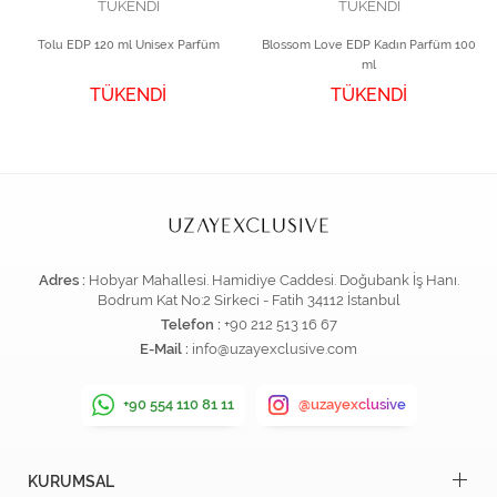
TÜKENDİ
TÜKENDİ
Tolu EDP 120 ml Unisex Parfüm
Blossom Love EDP Kadın Parfüm 100
ml
TÜKENDİ
TÜKENDİ
Adres :
Hobyar Mahallesi. Hamidiye Caddesi. Doğubank İş Hanı.
Bodrum Kat No:2 Sirkeci - Fatih 34112 İstanbul
Telefon :
+90 212 513 16 67
E-Mail :
info@uzayexclusive.com
+90 554 110 81 11
@uzayexclusive
KURUMSAL