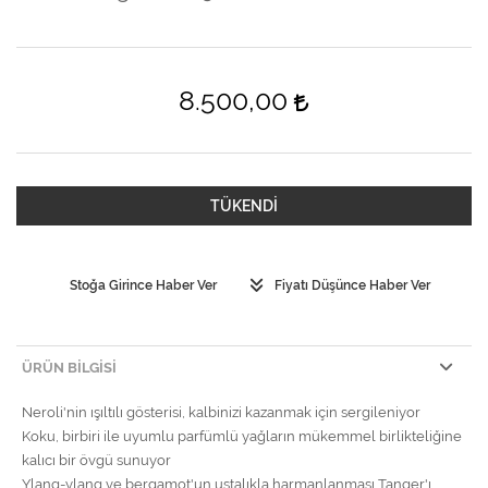
8.500,00
TÜKENDİ
Stoğa Girince Haber Ver
Fiyatı Düşünce Haber Ver
ÜRÜN BILGISI
Neroli'nin ışıltılı gösterisi, kalbinizi kazanmak için sergileniyor
Koku, birbiri ile uyumlu parfümlü yağların mükemmel birlikteliğine
kalıcı bir övgü sunuyor
Ylang-ylang ve bergamot'un ustalıkla harmanlanması Tanger'ı