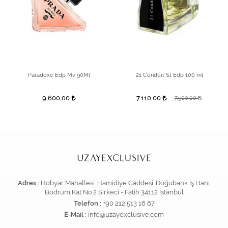
Paradoxe Edp Mv 90Ml
21 Conduit St Edp 100 ml
9.600,00
7.110,00
7.900,00
Adres :
Hobyar Mahallesi. Hamidiye Caddesi. Doğubank İş Hanı.
Bodrum Kat No:2 Sirkeci - Fatih 34112 İstanbul
Telefon :
+90 212 513 16 67
E-Mail :
info@uzayexclusive.com