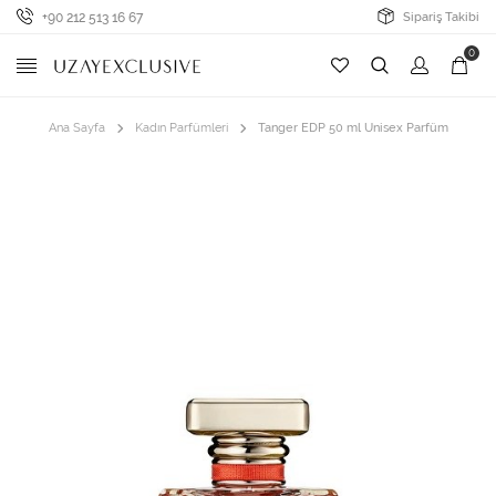
+90 212 513 16 67
Sipariş Takibi
0
Ana Sayfa
Kadın Parfümleri
Tanger EDP 50 ml Unisex Parfüm