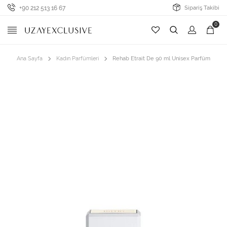
+90 212 513 16 67
Sipariş Takibi
0
Ana Sayfa
Kadın Parfümleri
Rehab Etrait De 90 ml Unisex Parfüm